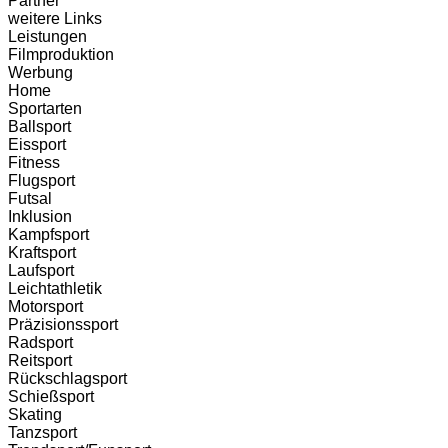
Partner
weitere Links
Leistungen
Filmproduktion
Werbung
Home
Sportarten
Ballsport
Eissport
Fitness
Flugsport
Futsal
Inklusion
Kampfsport
Kraftsport
Laufsport
Leichtathletik
Motorsport
Präzisionssport
Radsport
Reitsport
Rückschlagsport
Schießsport
Skating
Tanzsport