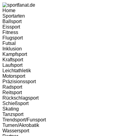
Home
Sportarten
Ballsport
Eissport
Fitness
Flugsport
Futsal
Inklusion
Kampfsport
Kraftsport
Laufsport
Leichtathletik
Motorsport
Präzisionssport
Radsport
Reitsport
Rückschlagsport
Schießsport
Skating
Tanzsport
Trendsport/Funsport
Turnen/Akrobatik
Wassersport