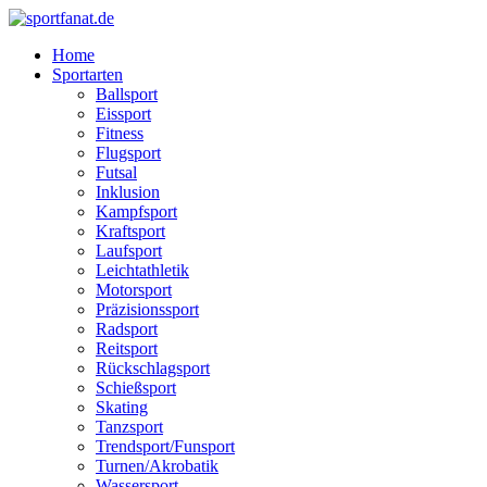
Zum
Inhalt
Home
wechseln
Sportarten
Ballsport
Eissport
Fitness
Flugsport
Futsal
Inklusion
Kampfsport
Kraftsport
Laufsport
Leichtathletik
Motorsport
Präzisionssport
Radsport
Reitsport
Rückschlagsport
Schießsport
Skating
Tanzsport
Trendsport/Funsport
Turnen/Akrobatik
Wassersport