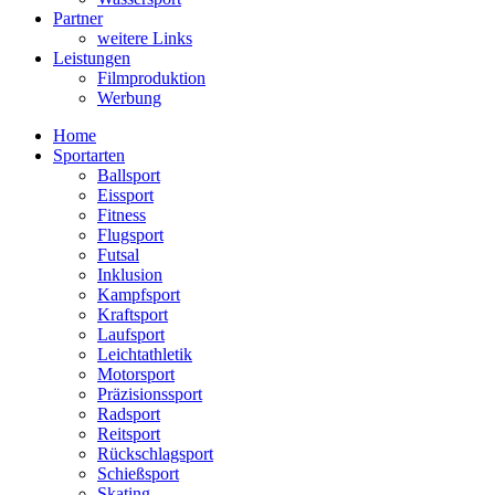
Partner
weitere Links
Leistungen
Filmproduktion
Werbung
Menü
Home
Sportarten
Ballsport
Eissport
Fitness
Flugsport
Futsal
Inklusion
Kampfsport
Kraftsport
Laufsport
Leichtathletik
Motorsport
Präzisionssport
Radsport
Reitsport
Rückschlagsport
Schießsport
Skating