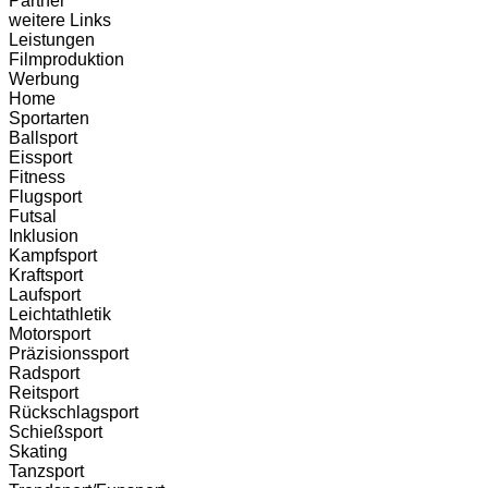
Partner
weitere Links
Leistungen
Filmproduktion
Werbung
Menü
Home
Sportarten
Ballsport
Eissport
Fitness
Flugsport
Futsal
Inklusion
Kampfsport
Kraftsport
Laufsport
Leichtathletik
Motorsport
Präzisionssport
Radsport
Reitsport
Rückschlagsport
Schießsport
Skating
Tanzsport