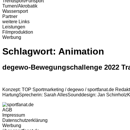
Trendsport/Funsport
Turnen/Akrobatik
Wassersport
Partner
weitere Links
Leistungen
Filmproduktion
Werbung
Schlagwort:
Animation
degewo-Bewegungschallenge 2022 Tra
Konzept: TOP Sportmarketing / degewo / sportfanat.de Redak
HartungSprecherin: Sarah AllesSounddesign: Jan Schirrholz
AGB
Impressum
Datenschutzerklärung
Werbung