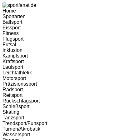
Zum
Inhalt
Home
wechseln
Sportarten
Ballsport
Eissport
Fitness
Flugsport
Futsal
Inklusion
Kampfsport
Kraftsport
Laufsport
Leichtathletik
Motorsport
Präzisionssport
Radsport
Reitsport
Rückschlagsport
Schießsport
Skating
Tanzsport
Trendsport/Funsport
Turnen/Akrobatik
Wassersport