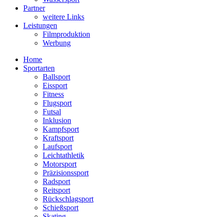
Partner
weitere Links
Leistungen
Filmproduktion
Werbung
Menü
Home
Sportarten
Ballsport
Eissport
Fitness
Flugsport
Futsal
Inklusion
Kampfsport
Kraftsport
Laufsport
Leichtathletik
Motorsport
Präzisionssport
Radsport
Reitsport
Rückschlagsport
Schießsport
Skating