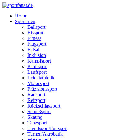
Zum
Inhalt
Home
wechseln
Sportarten
Ballsport
Eissport
Fitness
Flugsport
Futsal
Inklusion
Kampfsport
Kraftsport
Laufsport
Leichtathletik
Motorsport
Präzisionssport
Radsport
Reitsport
Rückschlagsport
Schießsport
Skating
Tanzsport
Trendsport/Funsport
Turnen/Akrobatik
Wassersport