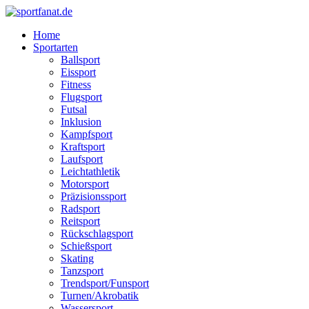
Zum
Inhalt
Home
wechseln
Sportarten
Ballsport
Eissport
Fitness
Flugsport
Futsal
Inklusion
Kampfsport
Kraftsport
Laufsport
Leichtathletik
Motorsport
Präzisionssport
Radsport
Reitsport
Rückschlagsport
Schießsport
Skating
Tanzsport
Trendsport/Funsport
Turnen/Akrobatik
Wassersport