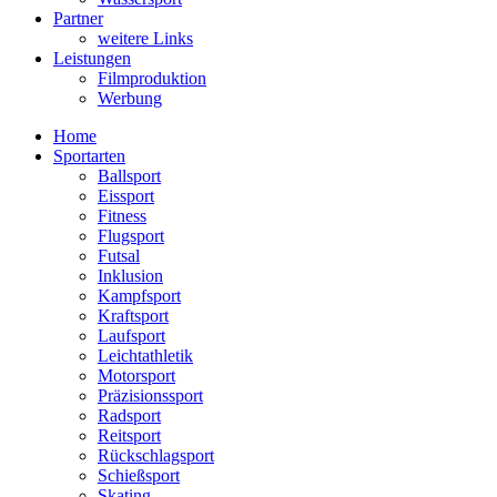
Partner
weitere Links
Leistungen
Filmproduktion
Werbung
Menü
Home
Sportarten
Ballsport
Eissport
Fitness
Flugsport
Futsal
Inklusion
Kampfsport
Kraftsport
Laufsport
Leichtathletik
Motorsport
Präzisionssport
Radsport
Reitsport
Rückschlagsport
Schießsport
Skating