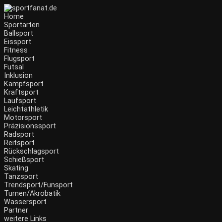
Zum
Inhalt
Home
wechseln
Sportarten
Ballsport
Eissport
Fitness
Flugsport
Futsal
Inklusion
Kampfsport
Kraftsport
Laufsport
Leichtathletik
Motorsport
Präzisionssport
Radsport
Reitsport
Rückschlagsport
Schießsport
Skating
Tanzsport
Trendsport/Funsport
Turnen/Akrobatik
Wassersport
Partner
weitere Links