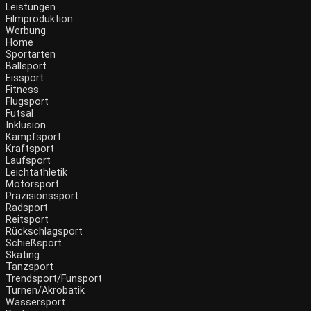
Leistungen
Filmproduktion
Werbung
Menü
Home
Sportarten
Ballsport
Eissport
Fitness
Flugsport
Futsal
Inklusion
Kampfsport
Kraftsport
Laufsport
Leichtathletik
Motorsport
Präzisionssport
Radsport
Reitsport
Rückschlagsport
Schießsport
Skating
Tanzsport
Trendsport/Funsport
Turnen/Akrobatik
Wassersport