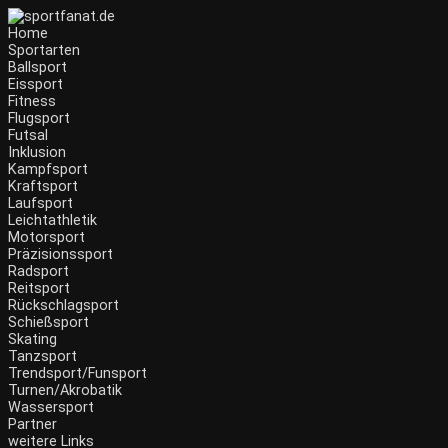
Home
Sportarten
Ballsport
Eissport
Fitness
Flugsport
Futsal
Inklusion
Kampfsport
Kraftsport
Laufsport
Leichtathletik
Motorsport
Präzisionssport
Radsport
Reitsport
Rückschlagsport
Schießsport
Skating
Tanzsport
Trendsport/Funsport
Turnen/Akrobatik
Wassersport
Partner
weitere Links