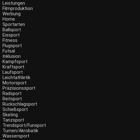
Leistungen
Filmproduktion
Werbung
Home
Sportarten
Ballsport
Eissport
Fitness
Flugsport
Futsal
Inklusion
Kampfsport
Kraftsport
Laufsport
Leichtathletik
Motorsport
Präzisionssport
Radsport
Reitsport
Rückschlagsport
Schießsport
Skating
Tanzsport
Trendsport/Funsport
Turnen/Akrobatik
Wassersport