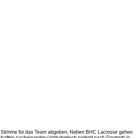
eine Stimme für das Team abgeben. Neben BHC Lacrosse gehen
aften nacheinander (alphabetisch sortiert nach Sportart) in