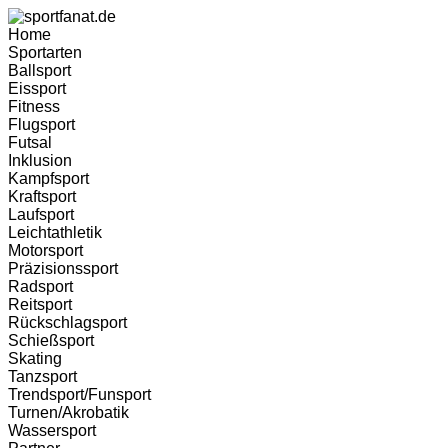
Home
Sportarten
Ballsport
Eissport
Fitness
Flugsport
Futsal
Inklusion
Kampfsport
Kraftsport
Laufsport
Leichtathletik
Motorsport
Präzisionssport
Radsport
Reitsport
Rückschlagsport
Schießsport
Skating
Tanzsport
Trendsport/Funsport
Turnen/Akrobatik
Wassersport