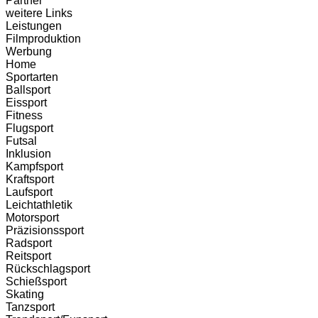
Partner
weitere Links
Leistungen
Filmproduktion
Werbung
Home
Sportarten
Ballsport
Eissport
Fitness
Flugsport
Futsal
Inklusion
Kampfsport
Kraftsport
Laufsport
Leichtathletik
Motorsport
Präzisionssport
Radsport
Reitsport
Rückschlagsport
Schießsport
Skating
Tanzsport