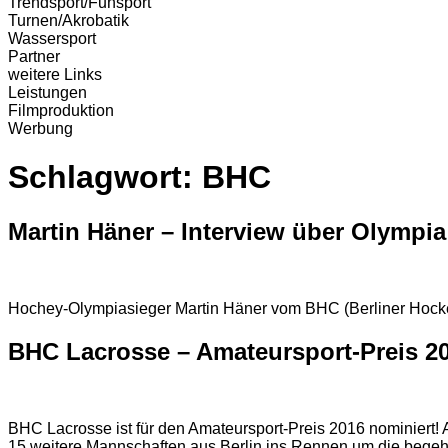
Trendsport/Funsport
Turnen/Akrobatik
Wassersport
Partner
weitere Links
Leistungen
Filmproduktion
Werbung
Schlagwort:
BHC
Martin Häner – Interview über Olympia
Hochey-Olympiasieger Martin Häner vom BHC (Berliner Hockey
BHC Lacrosse – Amateursport-Preis 2
BHC Lacrosse ist für den Amateursport-Preis 2016 nominiert
15 weitere Mannschaften aus Berlin ins Rennen um die begehrt