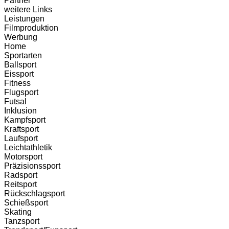
Partner
weitere Links
Leistungen
Filmproduktion
Werbung
Menü
Home
Sportarten
Ballsport
Eissport
Fitness
Flugsport
Futsal
Inklusion
Kampfsport
Kraftsport
Laufsport
Leichtathletik
Motorsport
Präzisionssport
Radsport
Reitsport
Rückschlagsport
Schießsport
Skating
Tanzsport