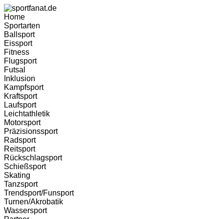
Zum
Inhalt
Home
wechseln
Sportarten
Ballsport
Eissport
Fitness
Flugsport
Futsal
Inklusion
Kampfsport
Kraftsport
Laufsport
Leichtathletik
Motorsport
Präzisionssport
Radsport
Reitsport
Rückschlagsport
Schießsport
Skating
Tanzsport
Trendsport/Funsport
Turnen/Akrobatik
Wassersport