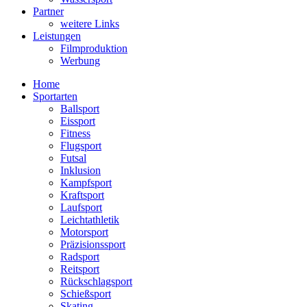
Partner
weitere Links
Leistungen
Filmproduktion
Werbung
Menü
Home
Sportarten
Ballsport
Eissport
Fitness
Flugsport
Futsal
Inklusion
Kampfsport
Kraftsport
Laufsport
Leichtathletik
Motorsport
Präzisionssport
Radsport
Reitsport
Rückschlagsport
Schießsport
Skating