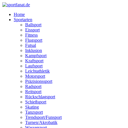
Zum
Inhalt
Home
wechseln
Sportarten
Ballsport
Eissport
Fitness
Flugsport
Futsal
Inklusion
Kampfsport
Kraftsport
Laufsport
Leichtathletik
Motorsport
Präzisionssport
Radsport
Reitsport
Rückschlagsport
Schießsport
Skating
Tanzsport
Trendsport/Funsport
Turnen/Akrobatik
Wassersport