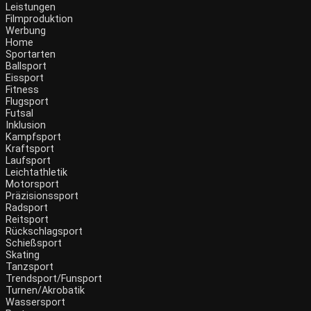
Leistungen
Filmproduktion
Werbung
Home
Sportarten
Ballsport
Eissport
Fitness
Flugsport
Futsal
Inklusion
Kampfsport
Kraftsport
Laufsport
Leichtathletik
Motorsport
Präzisionssport
Radsport
Reitsport
Rückschlagsport
Schießsport
Skating
Tanzsport
Trendsport/Funsport
Turnen/Akrobatik
Wassersport