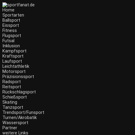
Home
Sportarten
Ballsport
Eissport
Fitness
Flugsport
Futsal
Inklusion
Kampfsport
Kraftsport
Laufsport
Leichtathletik
Motorsport
Präzisionssport
Radsport
Reitsport
Rückschlagsport
Schießsport
Skating
Tanzsport
Trendsport/Funsport
Turnen/Akrobatik
Wassersport
Partner
weitere Links