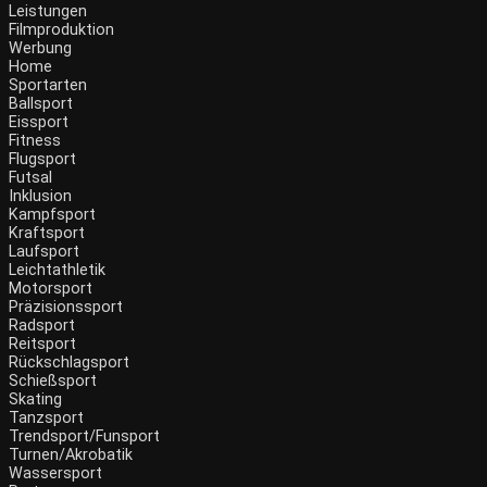
Leistungen
Filmproduktion
Werbung
Home
Sportarten
Ballsport
Eissport
Fitness
Flugsport
Futsal
Inklusion
Kampfsport
Kraftsport
Laufsport
Leichtathletik
Motorsport
Präzisionssport
Radsport
Reitsport
Rückschlagsport
Schießsport
Skating
Tanzsport
Trendsport/Funsport
Turnen/Akrobatik
Wassersport