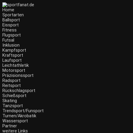
Home
Sportarten
Ballsport
Eissport
Fitness
Flugsport
Futsal
Inklusion
Kampfsport
Kraftsport
Laufsport
Leichtathletik
Motorsport
Präzisionssport
Radsport
Reitsport
Rückschlagsport
Schießsport
Skating
Tanzsport
Trendsport/Funsport
Turnen/Akrobatik
Wassersport
Partner
weitere Links