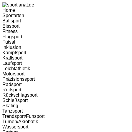
Home
Sportarten
Ballsport
Eissport
Fitness
Flugsport
Futsal
Inklusion
Kampfsport
Kraftsport
Laufsport
Leichtathletik
Motorsport
Präzisionssport
Radsport
Reitsport
Rückschlagsport
Schießsport
Skating
Tanzsport
Trendsport/Funsport
Turnen/Akrobatik
Wassersport