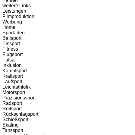
Partner
weitere Links
Leistungen
Filmproduktion
Werbung
Home
Sportarten
Ballsport
Eissport
Fitness
Flugsport
Futsal
Inklusion
Kampfsport
Kraftsport
Laufsport
Leichtathletik
Motorsport
Präzisionssport
Radsport
Reitsport
Rückschlagsport
Schießsport
Skating
Tanzsport