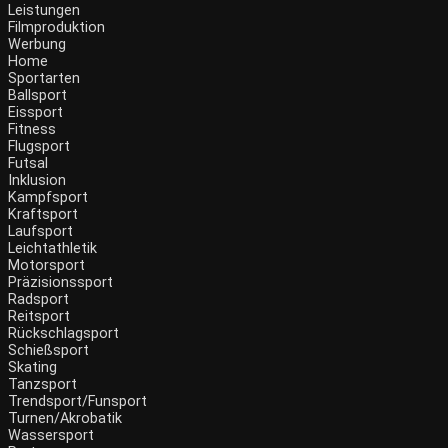
Leistungen
Filmproduktion
Werbung
Home
Sportarten
Ballsport
Eissport
Fitness
Flugsport
Futsal
Inklusion
Kampfsport
Kraftsport
Laufsport
Leichtathletik
Motorsport
Präzisionssport
Radsport
Reitsport
Rückschlagsport
Schießsport
Skating
Tanzsport
Trendsport/Funsport
Turnen/Akrobatik
Wassersport