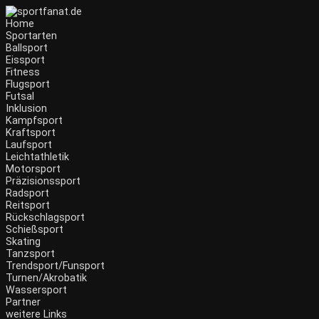
Home
Sportarten
Ballsport
Eissport
Fitness
Flugsport
Futsal
Inklusion
Kampfsport
Kraftsport
Laufsport
Leichtathletik
Motorsport
Präzisionssport
Radsport
Reitsport
Rückschlagsport
Schießsport
Skating
Tanzsport
Trendsport/Funsport
Turnen/Akrobatik
Wassersport
Partner
weitere Links