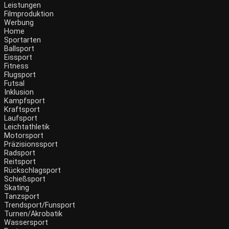
Leistungen
Filmproduktion
Werbung
Home
Sportarten
Ballsport
Eissport
Fitness
Flugsport
Futsal
Inklusion
Kampfsport
Kraftsport
Laufsport
Leichtathletik
Motorsport
Präzisionssport
Radsport
Reitsport
Rückschlagsport
Schießsport
Skating
Tanzsport
Trendsport/Funsport
Turnen/Akrobatik
Wassersport