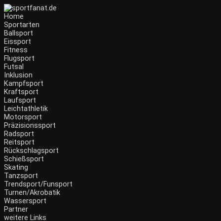
Home
Sportarten
Ballsport
Eissport
Fitness
Flugsport
Futsal
Inklusion
Kampfsport
Kraftsport
Laufsport
Leichtathletik
Motorsport
Präzisionssport
Radsport
Reitsport
Rückschlagsport
Schießsport
Skating
Tanzsport
Trendsport/Funsport
Turnen/Akrobatik
Wassersport
Partner
weitere Links