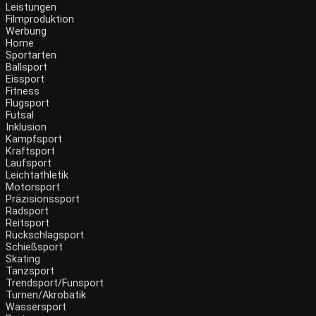
Leistungen
Filmproduktion
Werbung
Home
Sportarten
Ballsport
Eissport
Fitness
Flugsport
Futsal
Inklusion
Kampfsport
Kraftsport
Laufsport
Leichtathletik
Motorsport
Präzisionssport
Radsport
Reitsport
Rückschlagsport
Schießsport
Skating
Tanzsport
Trendsport/Funsport
Turnen/Akrobatik
Wassersport