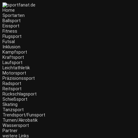
Home
Sportarten
Ballsport
Eissport
Fitness
Flugsport
Futsal
Inklusion
Kampfsport
Kraftsport
Laufsport
Leichtathletik
Motorsport
Präzisionssport
Radsport
Reitsport
Rückschlagsport
Schießsport
Skating
Tanzsport
Trendsport/Funsport
Turnen/Akrobatik
Wassersport
Partner
weitere Links