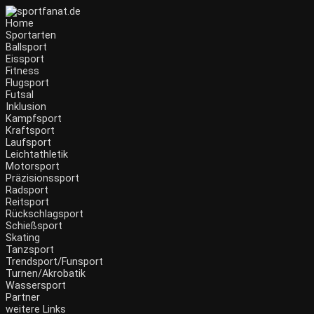
Zum
Inhalt
Home
wechseln
Sportarten
Ballsport
Eissport
Fitness
Flugsport
Futsal
Inklusion
Kampfsport
Kraftsport
Laufsport
Leichtathletik
Motorsport
Präzisionssport
Radsport
Reitsport
Rückschlagsport
Schießsport
Skating
Tanzsport
Trendsport/Funsport
Turnen/Akrobatik
Wassersport
Partner
weitere Links