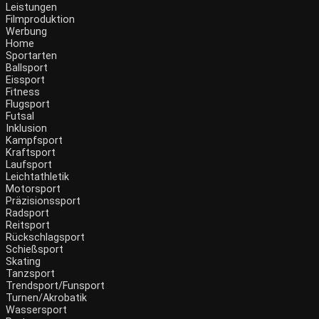
Leistungen
Filmproduktion
Werbung
Menü
Home
Sportarten
Ballsport
Eissport
Fitness
Flugsport
Futsal
Inklusion
Kampfsport
Kraftsport
Laufsport
Leichtathletik
Motorsport
Präzisionssport
Radsport
Reitsport
Rückschlagsport
Schießsport
Skating
Tanzsport
Trendsport/Funsport
Turnen/Akrobatik
Wassersport