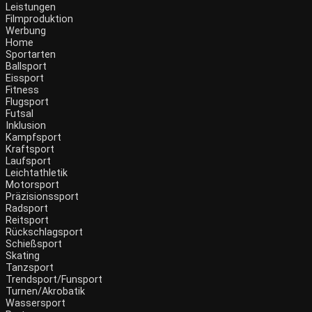
Leistungen
Filmproduktion
Werbung
Home
Sportarten
Ballsport
Eissport
Fitness
Flugsport
Futsal
Inklusion
Kampfsport
Kraftsport
Laufsport
Leichtathletik
Motorsport
Präzisionssport
Radsport
Reitsport
Rückschlagsport
Schießsport
Skating
Tanzsport
Trendsport/Funsport
Turnen/Akrobatik
Wassersport