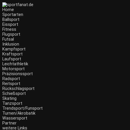
Home
Sportarten
Ballsport
Eissport
Fitness
Flugsport
Futsal
Inklusion
Kampfsport
Kraftsport
Laufsport
Leichtathletik
Motorsport
Präzisionssport
Radsport
Reitsport
Rückschlagsport
Schießsport
Skating
Tanzsport
Trendsport/Funsport
Turnen/Akrobatik
Wassersport
Partner
weitere Links