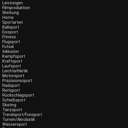
Leistungen
Filmproduktion
Werbung
Home
Sportarten
Ballsport
Eissport
Fitness
Flugsport
Futsal
Inklusion
Kampfsport
Kraftsport
Laufsport
Leichtathletik
Motorsport
Präzisionssport
Radsport
Reitsport
Rückschlagsport
Schießsport
Skating
Tanzsport
Trendsport/Funsport
Turnen/Akrobatik
Wassersport