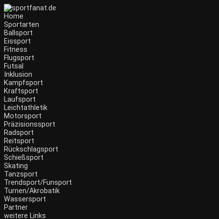
Home
Sportarten
Ballsport
Eissport
Fitness
Flugsport
Futsal
Inklusion
Kampfsport
Kraftsport
Laufsport
Leichtathletik
Motorsport
Präzisionssport
Radsport
Reitsport
Rückschlagsport
Schießsport
Skating
Tanzsport
Trendsport/Funsport
Turnen/Akrobatik
Wassersport
Partner
weitere Links