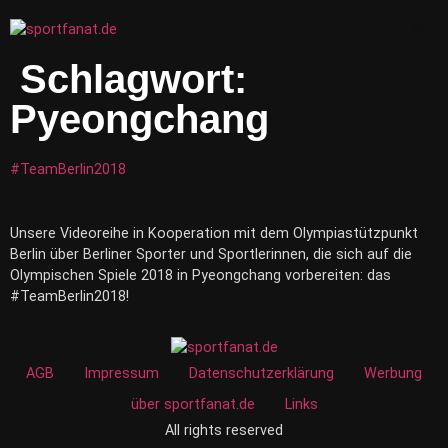
Zum
Inhalt
Me
wechseln
Schlagwort:
Pyeongchang
#TeamBerlin2018
Unsere Videoreihe in Kooperation mit dem Olympiastützpunkt
Berlin über Berliner Sporter und Sportlerinnen, die sich auf die
Olympischen Spiele 2018 in Pyeongchang vorbereiten: das
#TeamBerlin2018!
AGB
Impressum
Datenschutzerklärung
Werbung
über sportfanat.de
Links
All rights reserved