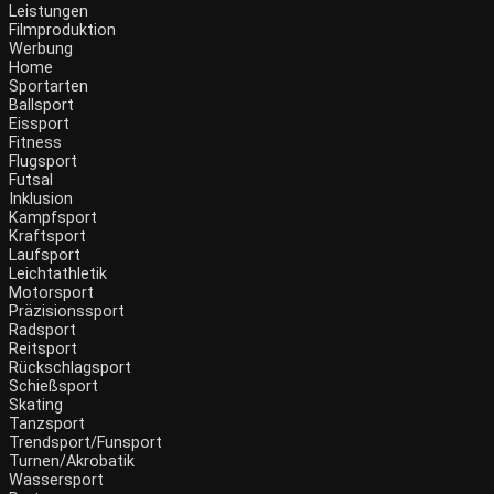
Leistungen
Filmproduktion
Werbung
Home
Sportarten
Ballsport
Eissport
Fitness
Flugsport
Futsal
Inklusion
Kampfsport
Kraftsport
Laufsport
Leichtathletik
Motorsport
Präzisionssport
Radsport
Reitsport
Rückschlagsport
Schießsport
Skating
Tanzsport
Trendsport/Funsport
Turnen/Akrobatik
Wassersport