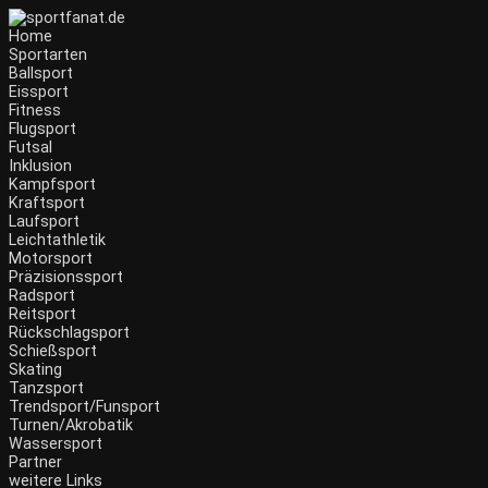
Home
Sportarten
Ballsport
Eissport
Fitness
Flugsport
Futsal
Inklusion
Kampfsport
Kraftsport
Laufsport
Leichtathletik
Motorsport
Präzisionssport
Radsport
Reitsport
Rückschlagsport
Schießsport
Skating
Tanzsport
Trendsport/Funsport
Turnen/Akrobatik
Wassersport
Partner
weitere Links