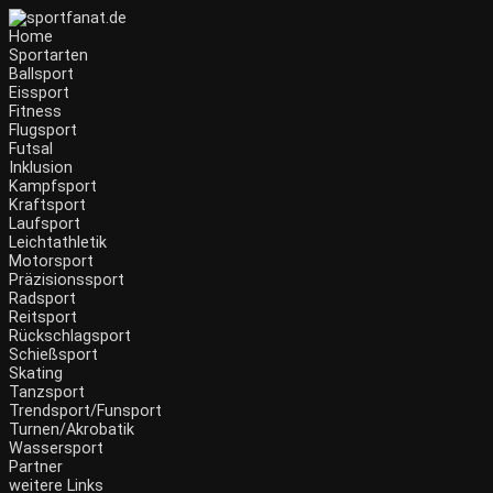
Home
Sportarten
Ballsport
Eissport
Fitness
Flugsport
Futsal
Inklusion
Kampfsport
Kraftsport
Laufsport
Leichtathletik
Motorsport
Präzisionssport
Radsport
Reitsport
Rückschlagsport
Schießsport
Skating
Tanzsport
Trendsport/Funsport
Turnen/Akrobatik
Wassersport
Partner
weitere Links