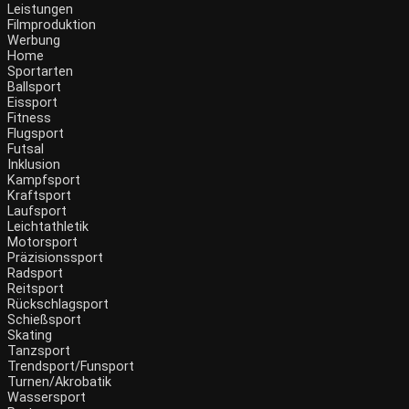
Leistungen
Filmproduktion
Werbung
Home
Sportarten
Ballsport
Eissport
Fitness
Flugsport
Futsal
Inklusion
Kampfsport
Kraftsport
Laufsport
Leichtathletik
Motorsport
Präzisionssport
Radsport
Reitsport
Rückschlagsport
Schießsport
Skating
Tanzsport
Trendsport/Funsport
Turnen/Akrobatik
Wassersport