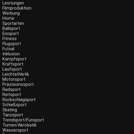
Leistungen
Filmproduktion
Werbung
Home
Sportarten
Ballsport
Eissport
Fitness
Flugsport
Futsal
Inklusion
Kampfsport
Kraftsport
Laufsport
Leichtathletik
Motorsport
Präzisionssport
Radsport
Reitsport
Rückschlagsport
Schießsport
Skating
Tanzsport
Trendsport/Funsport
Turnen/Akrobatik
Wassersport