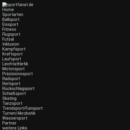
Home
Sportarten
Ballsport
Eissport
Fitness
Flugsport
Futsal
Inklusion
Kampfsport
Kraftsport
Laufsport
Leichtathletik
Motorsport
Präzisionssport
Radsport
Reitsport
Rückschlagsport
Schießsport
Skating
Tanzsport
Trendsport/Funsport
Turnen/Akrobatik
Wassersport
Partner
weitere Links