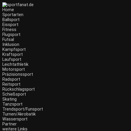
Home
Sportarten
Ballsport
Eissport
Fitness
Flugsport
Futsal
Inklusion
Kampfsport
Kraftsport
Laufsport
Leichtathletik
Motorsport
Präzisionssport
Radsport
Reitsport
Rückschlagsport
Schießsport
Skating
Tanzsport
Trendsport/Funsport
Turnen/Akrobatik
Wassersport
Partner
weitere Links