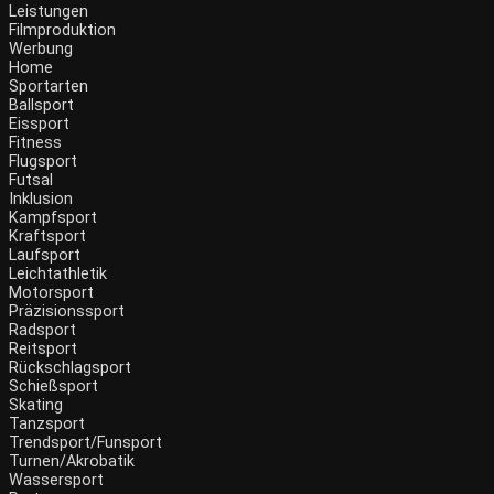
Leistungen
Filmproduktion
Werbung
Home
Sportarten
Ballsport
Eissport
Fitness
Flugsport
Futsal
Inklusion
Kampfsport
Kraftsport
Laufsport
Leichtathletik
Motorsport
Präzisionssport
Radsport
Reitsport
Rückschlagsport
Schießsport
Skating
Tanzsport
Trendsport/Funsport
Turnen/Akrobatik
Wassersport