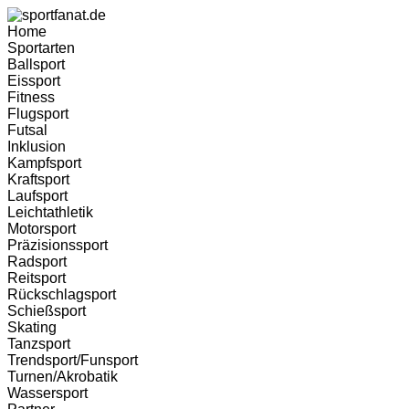
Home
Sportarten
Ballsport
Eissport
Fitness
Flugsport
Futsal
Inklusion
Kampfsport
Kraftsport
Laufsport
Leichtathletik
Motorsport
Präzisionssport
Radsport
Reitsport
Rückschlagsport
Schießsport
Skating
Tanzsport
Trendsport/Funsport
Turnen/Akrobatik
Wassersport