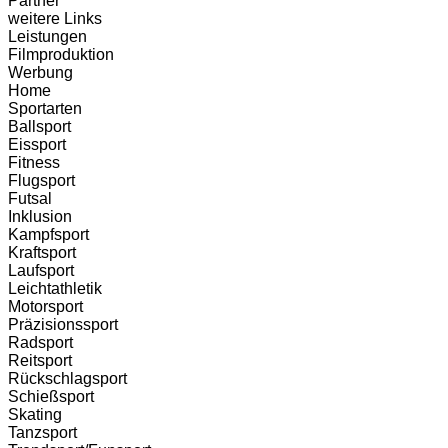
Partner
weitere Links
Leistungen
Filmproduktion
Werbung
Home
Sportarten
Ballsport
Eissport
Fitness
Flugsport
Futsal
Inklusion
Kampfsport
Kraftsport
Laufsport
Leichtathletik
Motorsport
Präzisionssport
Radsport
Reitsport
Rückschlagsport
Schießsport
Skating
Tanzsport