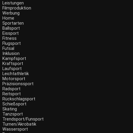
Leistungen
Filmproduktion
Werbung
Home
Sportarten
Ballsport
Eissport
Fitness
Flugsport
Futsal
Inklusion
Kampfsport
Kraftsport
Laufsport
Leichtathletik
Motorsport
Präzisionssport
Radsport
Reitsport
Rückschlagsport
Schießsport
Skating
Tanzsport
Trendsport/Funsport
Turnen/Akrobatik
Wassersport