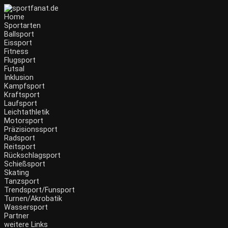
Home
Sportarten
Ballsport
Eissport
Fitness
Flugsport
Futsal
Inklusion
Kampfsport
Kraftsport
Laufsport
Leichtathletik
Motorsport
Präzisionssport
Radsport
Reitsport
Rückschlagsport
Schießsport
Skating
Tanzsport
Trendsport/Funsport
Turnen/Akrobatik
Wassersport
Partner
weitere Links