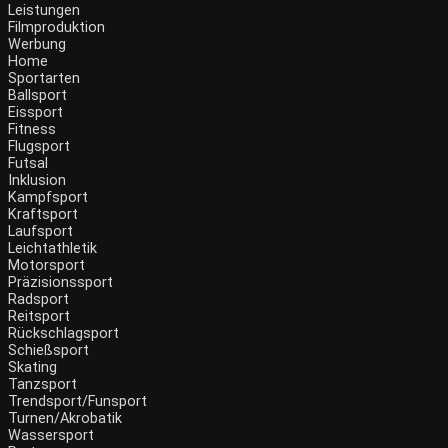
Leistungen
Filmproduktion
Werbung
Home
Sportarten
Ballsport
Eissport
Fitness
Flugsport
Futsal
Inklusion
Kampfsport
Kraftsport
Laufsport
Leichtathletik
Motorsport
Präzisionssport
Radsport
Reitsport
Rückschlagsport
Schießsport
Skating
Tanzsport
Trendsport/Funsport
Turnen/Akrobatik
Wassersport