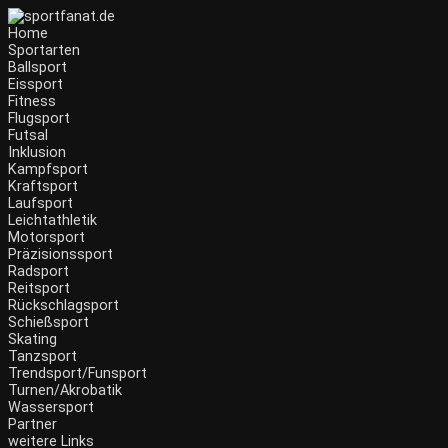
Home
Sportarten
Ballsport
Eissport
Fitness
Flugsport
Futsal
Inklusion
Kampfsport
Kraftsport
Laufsport
Leichtathletik
Motorsport
Präzisionssport
Radsport
Reitsport
Rückschlagsport
Schießsport
Skating
Tanzsport
Trendsport/Funsport
Turnen/Akrobatik
Wassersport
Partner
weitere Links