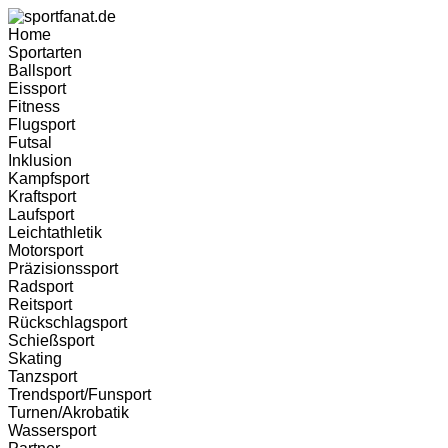
Zum
Inhalt
Home
wechseln
Sportarten
Ballsport
Eissport
Fitness
Flugsport
Futsal
Inklusion
Kampfsport
Kraftsport
Laufsport
Leichtathletik
Motorsport
Präzisionssport
Radsport
Reitsport
Rückschlagsport
Schießsport
Skating
Tanzsport
Trendsport/Funsport
Turnen/Akrobatik
Wassersport