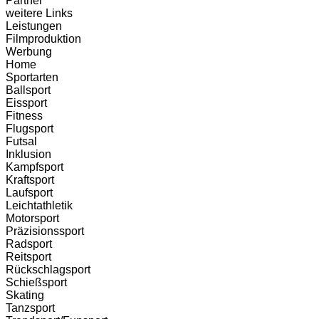
Partner
weitere Links
Leistungen
Filmproduktion
Werbung
Menü
Home
Sportarten
Ballsport
Eissport
Fitness
Flugsport
Futsal
Inklusion
Kampfsport
Kraftsport
Laufsport
Leichtathletik
Motorsport
Präzisionssport
Radsport
Reitsport
Rückschlagsport
Schießsport
Skating
Tanzsport