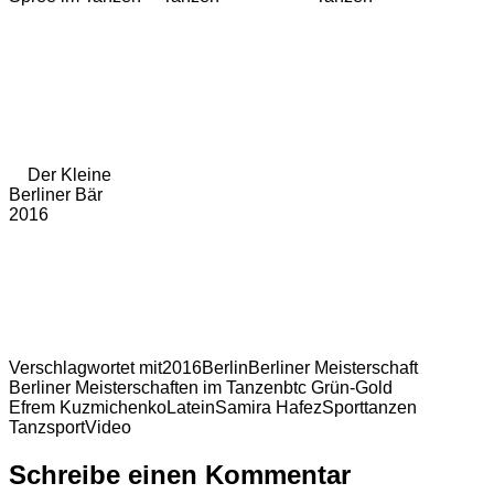
Der Kleine
Berliner Bär
2016
Verschlagwortet mit
2016
Berlin
Berliner Meisterschaft
Berliner Meisterschaften im Tanzen
btc Grün-Gold
Efrem Kuzmichenko
Latein
Samira Hafez
Sport
tanzen
Tanzsport
Video
Schreibe einen Kommentar