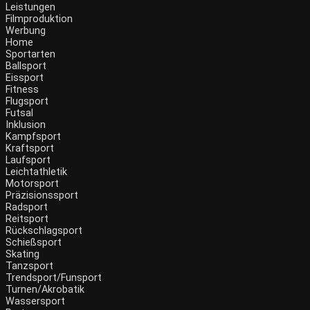
Leistungen
Filmproduktion
Werbung
Menü
Home
Sportarten
Ballsport
Eissport
Fitness
Flugsport
Futsal
Inklusion
Kampfsport
Kraftsport
Laufsport
Leichtathletik
Motorsport
Präzisionssport
Radsport
Reitsport
Rückschlagsport
Schießsport
Skating
Tanzsport
Trendsport/Funsport
Turnen/Akrobatik
Wassersport