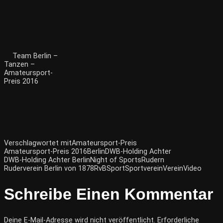
Team Berlin –
Tanzen –
Amateursport-
Preis 2016
Verschlagwortet mit
Amateursport-Preis
Amateursport-Preis 2016
Berlin
DWB-Holding Achter
DWB-Holding Achter Berlin
Night of Sports
Rudern
Ruderverein Berlin von 1878
RvB
Sport
Sportverein
Verein
Video
Schreibe Einen Kommentar
Deine E-Mail-Adresse wird nicht veröffentlicht.
Erforderliche