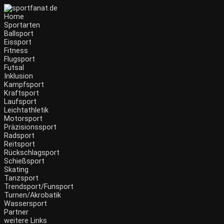
Zum
Inhalt
Home
wechseln
Sportarten
Ballsport
Eissport
Fitness
Flugsport
Futsal
Inklusion
Kampfsport
Kraftsport
Laufsport
Leichtathletik
Motorsport
Präzisionssport
Radsport
Reitsport
Rückschlagsport
Schießsport
Skating
Tanzsport
Trendsport/Funsport
Turnen/Akrobatik
Wassersport
Partner
weitere Links