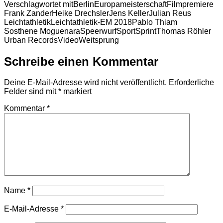
Verschlagwortet mit
Berlin
Europameisterschaft
Filmpremiere
Frank Zander
Heike Drechsler
Jens Keller
Julian Reus
Leichtathletik
Leichtathletik-EM 2018
Pablo Thiam
Sosthene Moguenara
Speerwurf
Sport
Sprint
Thomas Röhler
Urban Records
Video
Weitsprung
Schreibe einen Kommentar
Deine E-Mail-Adresse wird nicht veröffentlicht.
Erforderliche
Felder sind mit
*
markiert
Kommentar
*
Name
*
E-Mail-Adresse
*