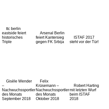
ttc berlin
eastside feiert
Arsenal Berlin
historisches
feiert Kantersieg
ISTAF 2017
Triple
gegen FK Srbija
steht vor der Tür!
Gisèle Wender
Felix
–
Krüsemann –
Robert Harting
Nachwuchssportler
Nachwuchssportler
mit letzten Wurf
des Monats
des Monats
beim ISTAF
September 2018
Oktober 2018
2018