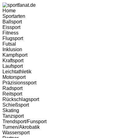
Zum
Inhalt
Home
wechseln
Sportarten
Ballsport
Eissport
Fitness
Flugsport
Futsal
Inklusion
Kampfsport
Kraftsport
Laufsport
Leichtathletik
Motorsport
Präzisionssport
Radsport
Reitsport
Rückschlagsport
Schießsport
Skating
Tanzsport
Trendsport/Funsport
Turnen/Akrobatik
Wassersport