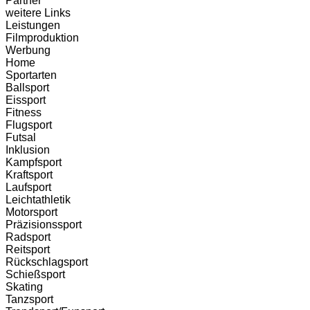
Partner
weitere Links
Leistungen
Filmproduktion
Werbung
Menü
Home
Sportarten
Ballsport
Eissport
Fitness
Flugsport
Futsal
Inklusion
Kampfsport
Kraftsport
Laufsport
Leichtathletik
Motorsport
Präzisionssport
Radsport
Reitsport
Rückschlagsport
Schießsport
Skating
Tanzsport