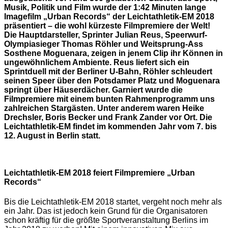
Musik, Politik und Film wurde der 1:42 Minuten lange
Imagefilm „Urban Records“ der Leichtathletik-EM 2018
präsentiert – die wohl kürzeste Filmpremiere der Welt!
Die Hauptdarsteller, Sprinter Julian Reus, Speerwurf-
Olympiasieger Thomas Röhler und Weitsprung-Ass
Sosthene Moguenara, zeigen in jenem Clip ihr Können in
ungewöhnlichem Ambiente. Reus liefert sich ein
Sprintduell mit der Berliner U-Bahn, Röhler schleudert
seinen Speer über den Potsdamer Platz und Moguenara
springt über Häuserdächer. Garniert wurde die
Filmpremiere mit einem bunten Rahmenprogramm uns
zahlreichen Stargästen. Unter anderem waren Heike
Drechsler, Boris Becker und Frank Zander vor Ort. Die
Leichtathletik-EM findet im kommenden Jahr vom 7. bis
12. August in Berlin statt.
Leichtathletik-EM 2018 feiert Filmpremiere „Urban
Records“
Bis die Leichtathletik-EM 2018 startet, vergeht noch mehr als
ein Jahr. Das ist jedoch kein Grund für die Organisatoren
schon kräftig für die größte Sportveranstaltung Berlins im