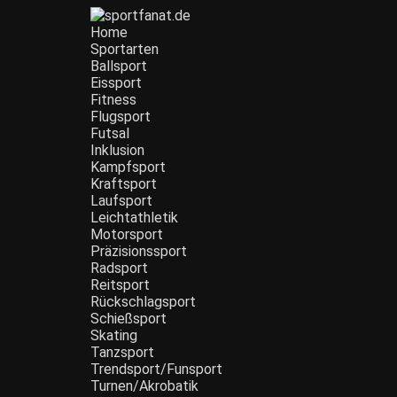
Zum
Inhalt
Home
wechseln
Sportarten
Ballsport
Eissport
Fitness
Flugsport
Futsal
Inklusion
Kampfsport
Kraftsport
Laufsport
Leichtathletik
Motorsport
Präzisionssport
Radsport
Reitsport
Rückschlagsport
Schießsport
Skating
Tanzsport
Trendsport/Funsport
Turnen/Akrobatik