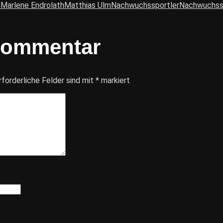
m
Marlene Endrolath
Matthias Ulm
Nachwuchssportler
Nachwuchss
Kommentar
rforderliche Felder sind mit
*
markiert