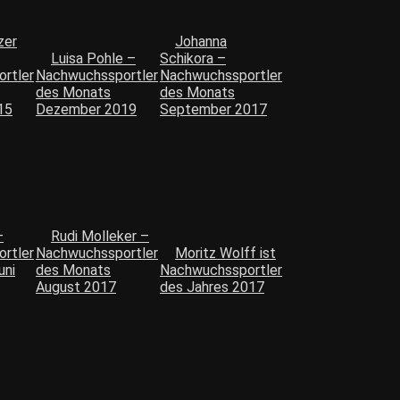
zer
Johanna
Luisa Pohle –
Schikora –
rtler
Nachwuchssportler
Nachwuchssportler
des Monats
des Monats
15
Dezember 2019
September 2017
–
Rudi Molleker –
rtler
Nachwuchssportler
Moritz Wolff ist
uni
des Monats
Nachwuchssportler
August 2017
des Jahres 2017