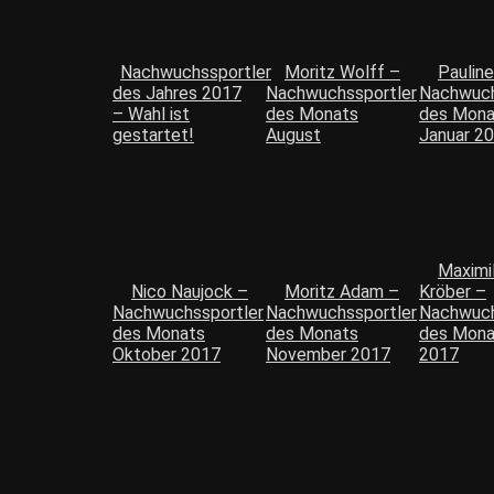
Nachwuchssportler
Moritz Wolff –
Pauline
des Jahres 2017
Nachwuchssportler
Nachwuch
– Wahl ist
des Monats
des Mona
gestartet!
August
Januar 2
Maximil
Nico Naujock –
Moritz Adam –
Kröber –
Nachwuchssportler
Nachwuchssportler
Nachwuch
des Monats
des Monats
des Mona
Oktober 2017
November 2017
2017