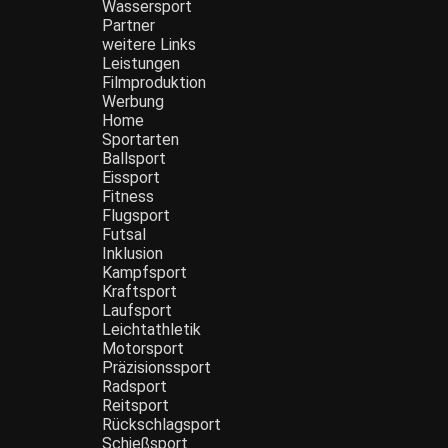
Wassersport
Partner
weitere Links
Leistungen
Filmproduktion
Werbung
Menü
Home
Sportarten
Ballsport
Eissport
Fitness
Flugsport
Futsal
Inklusion
Kampfsport
Kraftsport
Laufsport
Leichtathletik
Motorsport
Präzisionssport
Radsport
Reitsport
Rückschlagsport
Schießsport