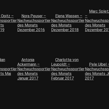
Marc Splet
 Opitz –
Nora Peuser –
Elena Wassen –
–
ssportler
Nachwuchssportler
Nachwuchssportler
Nachwuchsspo
ts
des Monats
des Monats
des Monats
019
Dezember 2016
Dezember 2018
Dezember 20
ian
Antonia
Charlotte von
Ackermann –
Leupoldt –
Pele Uibel 
ssportler
Nachwuchssportler
Nachwuchssportler
Nachwuchsspo
ts Mai
des Monats
des Monats
des Monats J
Januar 2017
Februar 2017
2017