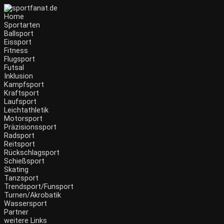
Home
Sportarten
Ballsport
Eissport
Fitness
Flugsport
Futsal
Inklusion
Kampfsport
Kraftsport
Laufsport
Leichtathletik
Motorsport
Präzisionssport
Radsport
Reitsport
Rückschlagsport
Schießsport
Skating
Tanzsport
Trendsport/Funsport
Turnen/Akrobatik
Wassersport
Partner
weitere Links