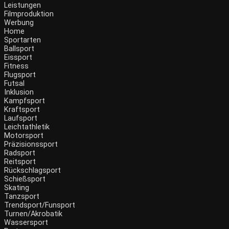
Leistungen
Filmproduktion
Werbung
Home
Sportarten
Ballsport
Eissport
Fitness
Flugsport
Futsal
Inklusion
Kampfsport
Kraftsport
Laufsport
Leichtathletik
Motorsport
Präzisionssport
Radsport
Reitsport
Rückschlagsport
Schießsport
Skating
Tanzsport
Trendsport/Funsport
Turnen/Akrobatik
Wassersport