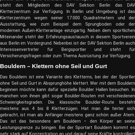
steht den Mitgliedern des DAV Sektion Berlin das DAV
Kletterzentrum zur Verfügung. In Berlin und Umgebung ist das
Kletterzentrum wegen seiner 17.000 Quadratmetern und der
Ausstattung, wie zum Beispiel dem Sprungboden oder der
modernen Außen-Kletteranlage einzigartig. Neben dem sportlichen
Miteinander steht der Erfahrungsaustausch in diesem Sportverein
aus Berlin im Vordergrund. Nebenbei ist der DAV Sektion Berlin auch
Interessenvertreter für Bergsportler und steht für
Versicherungsfragen oder zum Thema Ausrüstung zur Verfügung.
Bouldern – Klettern ohne Seil und Gurt
Das Bouldern ist eine Variante des Kletterns, bei der der Sportler
ohne Seil und Gurt in Absprunghöhe klettert. Wer mit dem Bouldern
beginnen möchte kann dafür spezielle Boulder Hallen besuchen. In
manchen von ihnen gibt sogar Boulder-Routen mit verschiedenen
Schwierigkeitsgraden. Die klassische Boulder-Route besteht
meistens aus 4 bis 8 Kletterzügen. Hat man die hinter sich
gebracht, ist man als Anfänger meistens ganz schön außer Atem.
Das ist das besondere am Bouldern – den Körper an seine
Leistungsgrenze zu bringen. Bei der Sportart Bouldern kommt es
sehr stark auf Konzentration an und darauf seine Kräfte kontrolliert