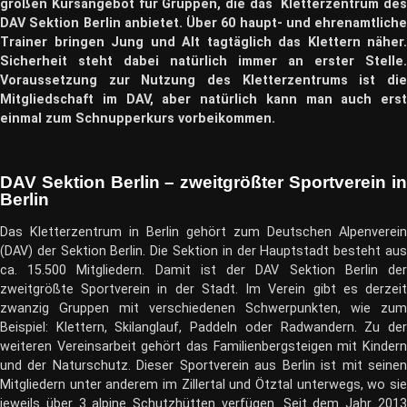
großen Kursangebot für Gruppen, die das Kletterzentrum des
DAV Sektion Berlin anbietet. Über 60 haupt- und ehrenamtliche
Trainer bringen Jung und Alt tagtäglich das Klettern näher.
Sicherheit steht dabei natürlich immer an erster Stelle.
Voraussetzung zur Nutzung des Kletterzentrums ist die
Mitgliedschaft im DAV, aber natürlich kann man auch erst
einmal zum Schnupperkurs vorbeikommen.
DAV Sektion Berlin – zweitgrößter Sportverein in
Berlin
Das Kletterzentrum in Berlin gehört zum Deutschen Alpenverein
(DAV) der Sektion Berlin. Die Sektion in der Hauptstadt besteht aus
ca. 15.500 Mitgliedern. Damit ist der DAV Sektion Berlin der
zweitgrößte Sportverein in der Stadt. Im Verein gibt es derzeit
zwanzig Gruppen mit verschiedenen Schwerpunkten, wie zum
Beispiel: Klettern, Skilanglauf, Paddeln oder Radwandern. Zu der
weiteren Vereinsarbeit gehört das Familienbergsteigen mit Kindern
und der Naturschutz. Dieser Sportverein aus Berlin ist mit seinen
Mitgliedern unter anderem im Zillertal und Ötztal unterwegs, wo sie
jeweils über 3 alpine Schutzhütten verfügen. Seit dem Jahr 2013