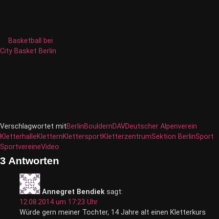
Basketball bei
City Basket Berlin
Verschlagwortet mit
Berlin
Bouldern
DAV
Deutscher Alpenverein
Kletterhalle
Klettern
Klettersport
Kletterzentrum
Sektion Berlin
Sport
Sportvereine
Video
3 Antworten
Annegret Bendiek
sagt:
12.08.2014 um 17:23 Uhr
Würde gern meiner Tochter, 14 Jahre alt einen Kletterkurs