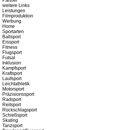
Partner
weitere Links
Leistungen
Filmproduktion
Werbung
Home
Sportarten
Ballsport
Eissport
Fitness
Flugsport
Futsal
Inklusion
Kampfsport
Kraftsport
Laufsport
Leichtathletik
Motorsport
Präzisionssport
Radsport
Reitsport
Rückschlagsport
Schießsport
Skating
Tanzsport