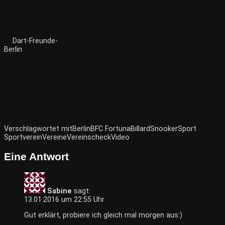
Dart-Freunde-
Berlin
Verschlagwortet mit
Berlin
BFC Fortuna
Billard
Snooker
Sport
Sportverein
Vereine
Vereinscheck
Video
Eine Antwort
Sabine
sagt:
13.01.2016 um 22:55 Uhr
Gut erklärt, probiere ich gleich mal morgen aus:)