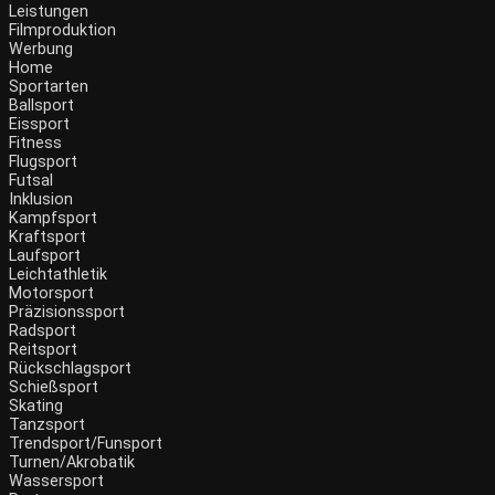
Leistungen
Filmproduktion
Werbung
Menü
Home
Sportarten
Ballsport
Eissport
Fitness
Flugsport
Futsal
Inklusion
Kampfsport
Kraftsport
Laufsport
Leichtathletik
Motorsport
Präzisionssport
Radsport
Reitsport
Rückschlagsport
Schießsport
Skating
Tanzsport
Trendsport/Funsport
Turnen/Akrobatik
Wassersport