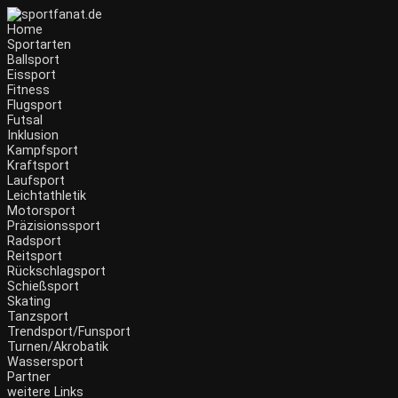
Zum
Inhalt
Home
wechseln
Sportarten
Ballsport
Eissport
Fitness
Flugsport
Futsal
Inklusion
Kampfsport
Kraftsport
Laufsport
Leichtathletik
Motorsport
Präzisionssport
Radsport
Reitsport
Rückschlagsport
Schießsport
Skating
Tanzsport
Trendsport/Funsport
Turnen/Akrobatik
Wassersport
Partner
weitere Links