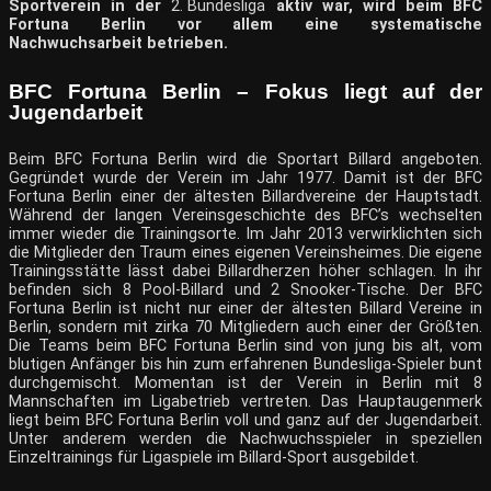
Sportverein in der
2. Bundesliga
aktiv war, wird beim BFC
Fortuna Berlin vor allem eine systematische
Nachwuchsarbeit betrieben.
BFC Fortuna Berlin – Fokus liegt auf der
Jugendarbeit
Beim BFC Fortuna Berlin wird die Sportart Billard angeboten.
Gegründet wurde der Verein im Jahr 1977. Damit ist der BFC
Fortuna Berlin einer der ältesten Billardvereine der Hauptstadt.
Während der langen Vereinsgeschichte des BFC’s wechselten
immer wieder die Trainingsorte. Im Jahr 2013 verwirklichten sich
die Mitglieder den Traum eines eigenen Vereinsheimes. Die eigene
Trainingsstätte lässt dabei Billardherzen höher schlagen. In ihr
befinden sich 8 Pool-Billard und 2 Snooker-Tische. Der BFC
Fortuna Berlin ist nicht nur einer der ältesten Billard Vereine in
Berlin, sondern mit zirka 70 Mitgliedern auch einer der Größten.
Die Teams beim BFC Fortuna Berlin sind von jung bis alt, vom
blutigen Anfänger bis hin zum erfahrenen Bundesliga-Spieler bunt
durchgemischt. Momentan ist der Verein in Berlin mit 8
Mannschaften im Ligabetrieb vertreten. Das Hauptaugenmerk
liegt beim BFC Fortuna Berlin voll und ganz auf der Jugendarbeit.
Unter anderem werden die Nachwuchsspieler in speziellen
Einzeltrainings für Ligaspiele im Billard-Sport ausgebildet.