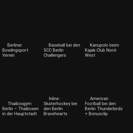
Berliner
Baseball bei den
Kanupolo beim
Bowlingsport
SCC Berlin
Kajak-Club Nord-
Verein
Challengers
West
Inline-
American
Thaiboxgym
Skaterhockey bei
Football bei den
Berlin – Thaiboxen
den Berlin
Berlin Thunderbirds
in der Hauptstadt
Bravehearts
+ Bonusclip