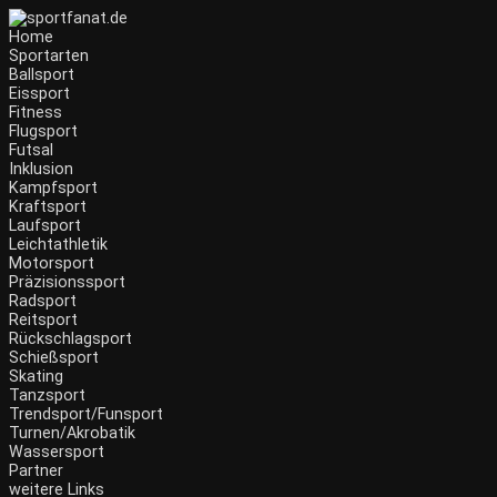
Zum
Inhalt
Home
wechseln
Sportarten
Ballsport
Eissport
Fitness
Flugsport
Futsal
Inklusion
Kampfsport
Kraftsport
Laufsport
Leichtathletik
Motorsport
Präzisionssport
Radsport
Reitsport
Rückschlagsport
Schießsport
Skating
Tanzsport
Trendsport/Funsport
Turnen/Akrobatik
Wassersport
Partner
weitere Links