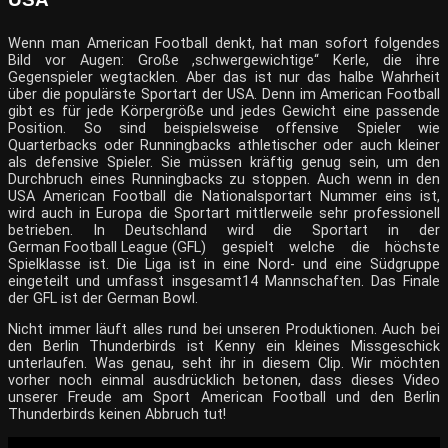
Wenn man American Football denkt, hat man sofort folgendes
Bild vor Augen: Große ,schwergewichtige“ Kerle, die ihre
Gegenspieler wegtacklen. Aber das ist nur das halbe Wahrheit
über die populärste Sportart der USA. Denn im American Football
gibt es für jede Körpergröße und jedes Gewicht eine passende
Position. So sind beispielsweise offensive Spieler wie
Quarterbacks oder Runningbacks athletischer oder auch kleiner
als defensive Spieler. Sie müssen kräftig genug sein, um den
Durchbruch eines Runningbacks zu stoppen. Auch wenn in den
USA American Football die Nationalsportart Nummer eins ist,
wird auch in Europa die Sportart mittlerweile sehr professionell
betrieben. In Deutschland wird die Sportart in der
German Football League (GFL)
gespielt welche die höchste
Spielklasse ist. Die Liga ist in eine Nord- und eine Südgruppe
eingeteilt und umfasst insgesamt14 Mannschaften. Das Finale
der GFL ist der German Bowl.
Nicht immer läuft alles rund bei unseren Produktionen. Auch bei
den Berlin Thunderbirds ist Kenny ein kleines Missgeschick
unterlaufen. Was genau, seht ihr in diesem Clip. Wir möchten
vorher noch einmal ausdrücklich betonen, dass dieses Video
unserer Freude am Sport American Football und den Berlin
Thunderbirds keinen Abbruch tut!