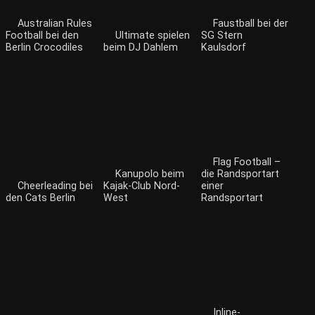
Australian Rules
Faustball bei der
Football bei den
Ultimate spielen
SG Stern
Berlin Crocodiles
beim DJ Dahlem
Kaulsdorf
Flag Football –
Kanupolo beim
die Randsportart
Cheerleading bei
Kajak-Club Nord-
einer
den Cats Berlin
West
Randsportart
Inline-