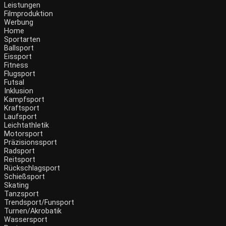
Leistungen
Filmproduktion
Werbung
Menü
Home
Sportarten
Ballsport
Eissport
Fitness
Flugsport
Futsal
Inklusion
Kampfsport
Kraftsport
Laufsport
Leichtathletik
Motorsport
Präzisionssport
Radsport
Reitsport
Rückschlagsport
Schießsport
Skating
Tanzsport
Trendsport/Funsport
Turnen/Akrobatik
Wassersport