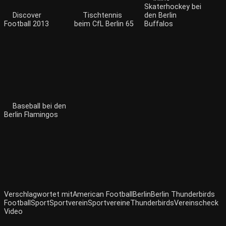
Skaterhockey bei
Discover
Tischtennis
den Berlin
Football 2013
beim CfL Berlin 65
Buffalos
Baseball bei den
Berlin Flamingos
Verschlagwortet mit
American Football
Berlin
Berlin Thunderbirds
Football
Sport
Sportverein
Sportvereine
Thunderbirds
Vereinscheck
Video