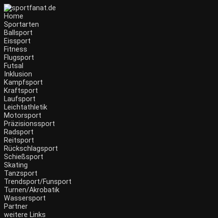
Home
Sportarten
Ballsport
Eissport
Fitness
Flugsport
Futsal
Inklusion
Kampfsport
Kraftsport
Laufsport
Leichtathletik
Motorsport
Präzisionssport
Radsport
Reitsport
Rückschlagsport
Schießsport
Skating
Tanzsport
Trendsport/Funsport
Turnen/Akrobatik
Wassersport
Partner
weitere Links