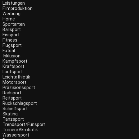
Leistungen
Filmproduktion
Werbung
Home
Sportarten
Ballsport
Eissport
Fitness
Flugsport
Futsal
Inklusion
Kampfsport
Kraftsport
Laufsport
Leichtathletik
Motorsport
Präzisionssport
Radsport
Reitsport
Rückschlagsport
Schießsport
Skating
Tanzsport
Trendsport/Funsport
Turnen/Akrobatik
Wassersport