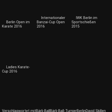
Internationaler
IWK Berlin im
Berlin Open im
Banzai-Cup Open
Sportschießen
Karate 2016
2016
2015
Ladies Karate-
Cup 2016
Verschlagwortet mit
Bärli-Ball
Bärli-Ball-Turnier
Berlin
David Skillen