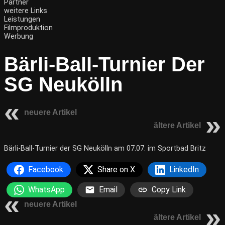
Partner
weitere Links
Leistungen
Filmproduktion
Werbung
Bärli-Ball-Turnier Der
SG Neukölln
neuere Artikel
ältere Artikel
Bärli-Ball-Turnier der SG Neukölln am 07.07. im Sportbad Britz
Facebook
Share on X
LinkedIn
WhatsApp
Email
Copy Link
neuere Artikel
ältere Artikel