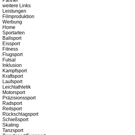
Partner
weitere Links
Leistungen
Filmproduktion
Werbung
Home
Sportarten
Ballsport
Eissport
Fitness
Flugsport
Futsal
Inklusion
Kampfsport
Kraftsport
Laufsport
Leichtathletik
Motorsport
Präzisionssport
Radsport
Reitsport
Rückschlagsport
Schießsport
Skating
Tanzsport