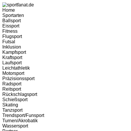
Home
Sportarten
Ballsport
Eissport
Fitness
Flugsport
Futsal
Inklusion
Kampfsport
Kraftsport
Laufsport
Leichtathletik
Motorsport
Präzisionssport
Radsport
Reitsport
Rückschlagsport
Schießsport
Skating
Tanzsport
Trendsport/Funsport
Turnen/Akrobatik
Wassersport