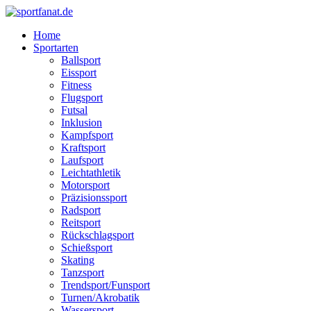
Home
Sportarten
Ballsport
Eissport
Fitness
Flugsport
Futsal
Inklusion
Kampfsport
Kraftsport
Laufsport
Leichtathletik
Motorsport
Präzisionssport
Radsport
Reitsport
Rückschlagsport
Schießsport
Skating
Tanzsport
Trendsport/Funsport
Turnen/Akrobatik
Wassersport