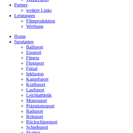
Partner
weitere Links
Leistungen
Filmproduktion
Werbung
Home
Sportarten
Ballsport
Eissport
Fitness
Flugsport
Futsal
Inklusion
Kampfsport
Kraftsport
Laufsport
Leichtathletik
Motorsport
Präzisionssport
Radsport
Reitsport
Rückschlagsport
Schießsport
Skating