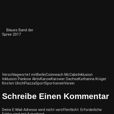
Blaues Band der
Spree 2017
Verschlagwortet mit
Berlin
Coinneach McCabe
Inklusion
Inklusion Pankow Aktiv
Karow
Karower Dachse
Katharina Krüger
Kirsten Ulrich
Piazza
Sport
Sportverein
Verein
Schreibe Einen Kommentar
Deine E-Mail-Adresse wird nicht veröffentlicht.
Erforderliche