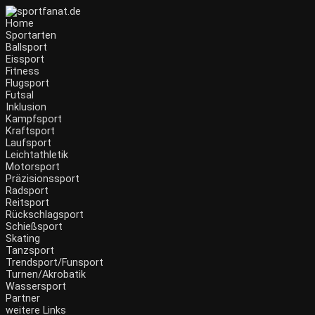
Zum
Inhalt
Home
wechseln
Sportarten
Ballsport
Eissport
Fitness
Flugsport
Futsal
Inklusion
Kampfsport
Kraftsport
Laufsport
Leichtathletik
Motorsport
Präzisionssport
Radsport
Reitsport
Rückschlagsport
Schießsport
Skating
Tanzsport
Trendsport/Funsport
Turnen/Akrobatik
Wassersport
Partner
weitere Links