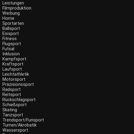
Leistungen
Filmproduktion
Werbung
Menü
Home
Sportarten
Ballsport
Eissport
Fitness
Flugsport
Futsal
Inklusion
Kampfsport
Kraftsport
Laufsport
Leichtathletik
Motorsport
Präzisionssport
Radsport
Reitsport
Rückschlagsport
Schießsport
Skating
Tanzsport
Trendsport/Funsport
Turnen/Akrobatik
Wassersport