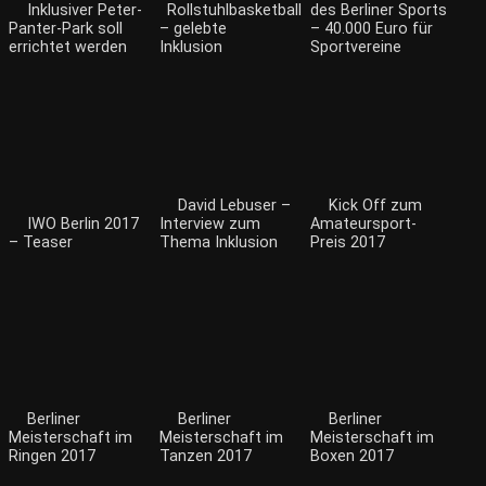
Inklusiver Peter-
Rollstuhlbasketball
des Berliner Sports
Panter-Park soll
– gelebte
– 40.000 Euro für
errichtet werden
Inklusion
Sportvereine
David Lebuser –
Kick Off zum
IWO Berlin 2017
Interview zum
Amateursport-
– Teaser
Thema Inklusion
Preis 2017
Berliner
Berliner
Berliner
Meisterschaft im
Meisterschaft im
Meisterschaft im
Ringen 2017
Tanzen 2017
Boxen 2017