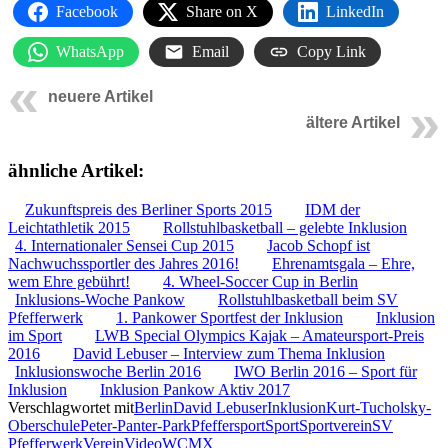
Facebook
Share on X
LinkedIn
WhatsApp
Email
Copy Link
neuere Artikel
ältere Artikel
ähnliche Artikel:
Zukunftspreis des Berliner Sports 2015
IDM der
Leichtathletik 2015
Rollstuhlbasketball – gelebte Inklusion
4. Internationaler Sensei Cup 2015
Jacob Schopf ist
Nachwuchssportler des Jahres 2016!
Ehrenamtsgala – Ehre,
wem Ehre gebührt!
4. Wheel-Soccer Cup in Berlin
Inklusions-Woche Pankow
Rollstuhlbasketball beim SV
Pfefferwerk
1. Pankower Sportfest der Inklusion
Inklusion
im Sport
LWB Special Olympics Kajak – Amateursport-Preis
2016
David Lebuser – Interview zum Thema Inklusion
Inklusionswoche Berlin 2016
IWO Berlin 2016 – Sport für
Inklusion
Inklusion Pankow Aktiv 2017
Verschlagwortet mit
Berlin
David Lebuser
Inklusion
Kurt-Tucholsky-
Oberschule
Peter-Panter-Park
Pfeffersport
Sport
Sportverein
SV
Pfefferwerk
Verein
Video
WCMX