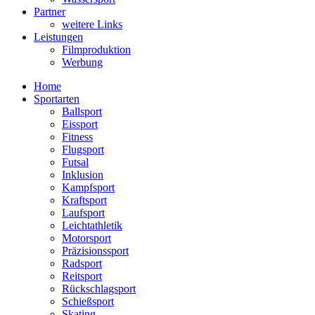
Partner
weitere Links
Leistungen
Filmproduktion
Werbung
Home
Sportarten
Ballsport
Eissport
Fitness
Flugsport
Futsal
Inklusion
Kampfsport
Kraftsport
Laufsport
Leichtathletik
Motorsport
Präzisionssport
Radsport
Reitsport
Rückschlagsport
Schießsport
Skating