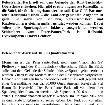
Peter-Panter-Park soll auf dem Gelände der Kurt-Tucholsky-
Oberschule entstehen. Hier gibt es eine ungenutzte Rasenfläche,
die Stück für Stück umgebaut werden soll. Disc Golf, Parcours
oder Rollstuhl-Fussball – die Zahl der geplanten Angebote ist
groß. Sie sollen von Schülern, Vereinssportlern und
Kiezbewohnern gleichermaßen genutzt werden können. Dabei
sollen alle Sportangebote inklusiv ausgerichtet werden.
Schirmherr vom Peter-Panter-Park ist Rollstuhl-
Extremsportler David Lebuser.
Peter-Panter-Park auf 30.000 Quadratmetern
Momentan ist der Peter-Panter-Park noch eine Vision des SV
Pfefferwerk und der Kurt-Tucholsky-Oberschule. Stück für Stück
sollen auf dem Gelände der Schule inklusive Sportangebote errichtet
werden. Zuerst ist die Modernisierung des Rasenplatzes vorgesehen.
Danach sind Anlagen für Wheel-Soccer oder Disc Golf geplant. Mit
einer Gesamtfläche von ca. 30.000 Quadratmetern bietet sich viel
Raum für Kreativität. Der Peter-Panter-Park soll vor allem über
Spendengelder finanziert werden. Ab September 2016 soll mit den
ersten Umbaumaßnahmen losgelegt werden. Im Frühjahr 2017 soll
es dann erste Ergebnisse zu sehen geben. Der Park soll vor allem
inklusive Sportangebote hervorbringen. Menschen mit und ohne