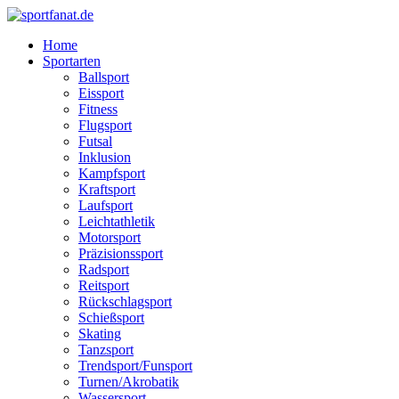
Home
Sportarten
Ballsport
Eissport
Fitness
Flugsport
Futsal
Inklusion
Kampfsport
Kraftsport
Laufsport
Leichtathletik
Motorsport
Präzisionssport
Radsport
Reitsport
Rückschlagsport
Schießsport
Skating
Tanzsport
Trendsport/Funsport
Turnen/Akrobatik
Wassersport