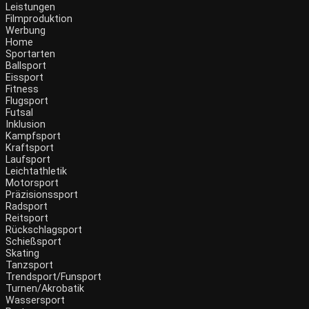
Leistungen
Filmproduktion
Werbung
Menü
Home
Sportarten
Ballsport
Eissport
Fitness
Flugsport
Futsal
Inklusion
Kampfsport
Kraftsport
Laufsport
Leichtathletik
Motorsport
Präzisionssport
Radsport
Reitsport
Rückschlagsport
Schießsport
Skating
Tanzsport
Trendsport/Funsport
Turnen/Akrobatik
Wassersport