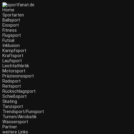
Zum
Inhalt
Home
wechseln
Sportarten
Ballsport
Eissport
Fitness
Flugsport
Futsal
Inklusion
Kampfsport
Kraftsport
Laufsport
Leichtathletik
Motorsport
Präzisionssport
Radsport
Reitsport
Rückschlagsport
Schießsport
Skating
Tanzsport
Trendsport/Funsport
Turnen/Akrobatik
Wassersport
Partner
weitere Links