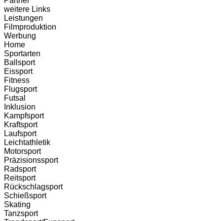
Partner
weitere Links
Leistungen
Filmproduktion
Werbung
Menü
Home
Sportarten
Ballsport
Eissport
Fitness
Flugsport
Futsal
Inklusion
Kampfsport
Kraftsport
Laufsport
Leichtathletik
Motorsport
Präzisionssport
Radsport
Reitsport
Rückschlagsport
Schießsport
Skating
Tanzsport