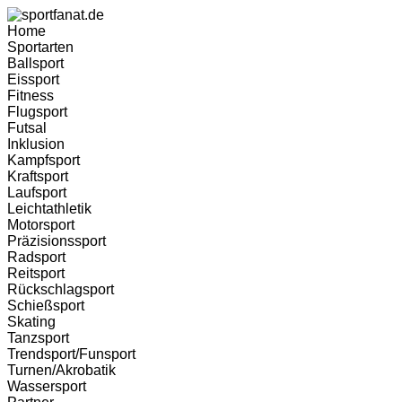
Zum
Inhalt
Home
wechseln
Sportarten
Ballsport
Eissport
Fitness
Flugsport
Futsal
Inklusion
Kampfsport
Kraftsport
Laufsport
Leichtathletik
Motorsport
Präzisionssport
Radsport
Reitsport
Rückschlagsport
Schießsport
Skating
Tanzsport
Trendsport/Funsport
Turnen/Akrobatik
Wassersport