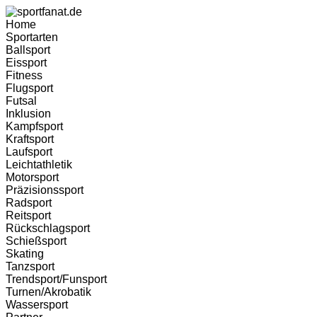
Home
Sportarten
Ballsport
Eissport
Fitness
Flugsport
Futsal
Inklusion
Kampfsport
Kraftsport
Laufsport
Leichtathletik
Motorsport
Präzisionssport
Radsport
Reitsport
Rückschlagsport
Schießsport
Skating
Tanzsport
Trendsport/Funsport
Turnen/Akrobatik
Wassersport