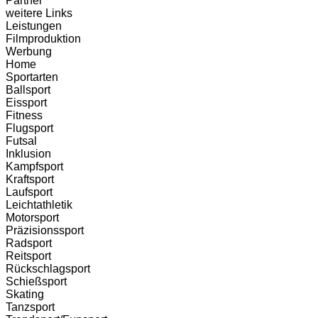
Partner
weitere Links
Leistungen
Filmproduktion
Werbung
Home
Sportarten
Ballsport
Eissport
Fitness
Flugsport
Futsal
Inklusion
Kampfsport
Kraftsport
Laufsport
Leichtathletik
Motorsport
Präzisionssport
Radsport
Reitsport
Rückschlagsport
Schießsport
Skating
Tanzsport