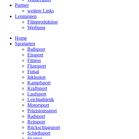
Partner
weitere Links
Leistungen
Filmproduktion
Werbung
Menü
Home
Sportarten
Ballsport
Eissport
Fitness
Flugsport
Futsal
Inklusion
Kampfsport
Kraftsport
Laufsport
Leichtathletik
Motorsport
Präzisionssport
Radsport
Reitsport
Rückschlagsport
Schießsport
Skating