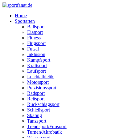
Zum
Inhalt
Home
wechseln
Sportarten
Ballsport
Eissport
Fitness
Flugsport
Futsal
Inklusion
Kampfsport
Kraftsport
Laufsport
Leichtathletik
Motorsport
Präzisionssport
Radsport
Reitsport
Rückschlagsport
Schießsport
Skating
Tanzsport
Trendsport/Funsport
Turnen/Akrobatik
Wassersport