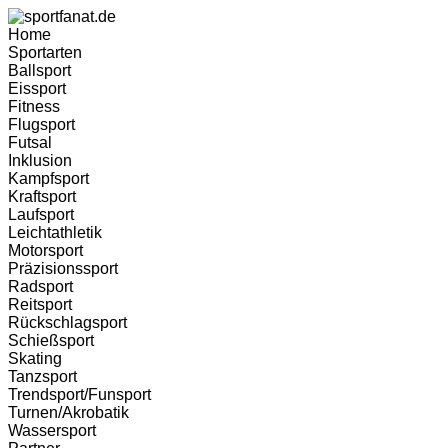
Zum
Inhalt
Home
wechseln
Sportarten
Ballsport
Eissport
Fitness
Flugsport
Futsal
Inklusion
Kampfsport
Kraftsport
Laufsport
Leichtathletik
Motorsport
Präzisionssport
Radsport
Reitsport
Rückschlagsport
Schießsport
Skating
Tanzsport
Trendsport/Funsport
Turnen/Akrobatik
Wassersport