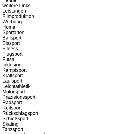
Partner
weitere Links
Leistungen
Filmproduktion
Werbung
Menü
Home
Sportarten
Ballsport
Eissport
Fitness
Flugsport
Futsal
Inklusion
Kampfsport
Kraftsport
Laufsport
Leichtathletik
Motorsport
Präzisionssport
Radsport
Reitsport
Rückschlagsport
Schießsport
Skating
Tanzsport