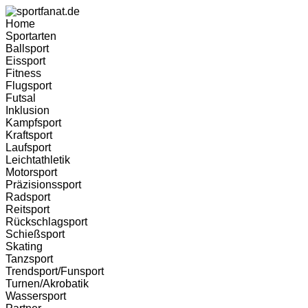
Home
Sportarten
Ballsport
Eissport
Fitness
Flugsport
Futsal
Inklusion
Kampfsport
Kraftsport
Laufsport
Leichtathletik
Motorsport
Präzisionssport
Radsport
Reitsport
Rückschlagsport
Schießsport
Skating
Tanzsport
Trendsport/Funsport
Turnen/Akrobatik
Wassersport