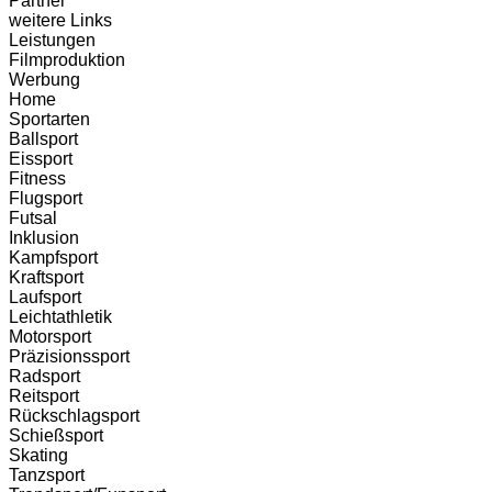
Partner
weitere Links
Leistungen
Filmproduktion
Werbung
Home
Sportarten
Ballsport
Eissport
Fitness
Flugsport
Futsal
Inklusion
Kampfsport
Kraftsport
Laufsport
Leichtathletik
Motorsport
Präzisionssport
Radsport
Reitsport
Rückschlagsport
Schießsport
Skating
Tanzsport