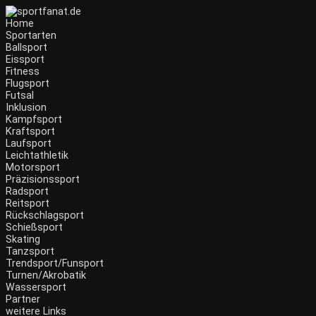
Home
Sportarten
Ballsport
Eissport
Fitness
Flugsport
Futsal
Inklusion
Kampfsport
Kraftsport
Laufsport
Leichtathletik
Motorsport
Präzisionssport
Radsport
Reitsport
Rückschlagsport
Schießsport
Skating
Tanzsport
Trendsport/Funsport
Turnen/Akrobatik
Wassersport
Partner
weitere Links