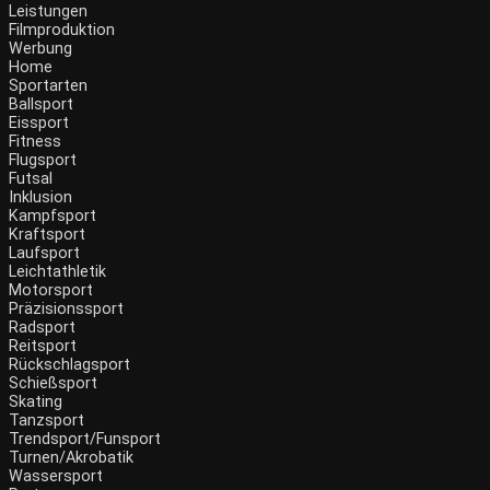
Leistungen
Filmproduktion
Werbung
Home
Sportarten
Ballsport
Eissport
Fitness
Flugsport
Futsal
Inklusion
Kampfsport
Kraftsport
Laufsport
Leichtathletik
Motorsport
Präzisionssport
Radsport
Reitsport
Rückschlagsport
Schießsport
Skating
Tanzsport
Trendsport/Funsport
Turnen/Akrobatik
Wassersport