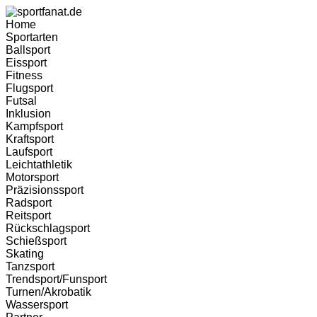
Home
Sportarten
Ballsport
Eissport
Fitness
Flugsport
Futsal
Inklusion
Kampfsport
Kraftsport
Laufsport
Leichtathletik
Motorsport
Präzisionssport
Radsport
Reitsport
Rückschlagsport
Schießsport
Skating
Tanzsport
Trendsport/Funsport
Turnen/Akrobatik
Wassersport