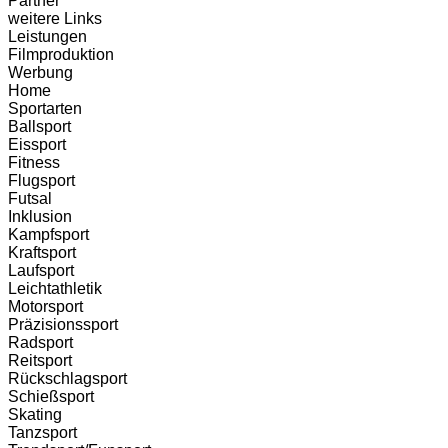
Partner
weitere Links
Leistungen
Filmproduktion
Werbung
Home
Sportarten
Ballsport
Eissport
Fitness
Flugsport
Futsal
Inklusion
Kampfsport
Kraftsport
Laufsport
Leichtathletik
Motorsport
Präzisionssport
Radsport
Reitsport
Rückschlagsport
Schießsport
Skating
Tanzsport