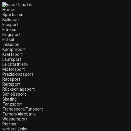
Home
Sportarten
Ballsport
Eissport
Fitness
Flugsport
Futsal
Inklusion
Kampfsport
Kraftsport
Laufsport
Leichtathletik
Motorsport
Präzisionssport
Radsport
Reitsport
Rückschlagsport
Schießsport
Skating
Tanzsport
Trendsport/Funsport
Turnen/Akrobatik
Wassersport
Partner
weitere Links