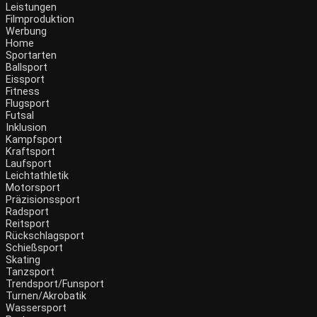
Leistungen
Filmproduktion
Werbung
Home
Sportarten
Ballsport
Eissport
Fitness
Flugsport
Futsal
Inklusion
Kampfsport
Kraftsport
Laufsport
Leichtathletik
Motorsport
Präzisionssport
Radsport
Reitsport
Rückschlagsport
Schießsport
Skating
Tanzsport
Trendsport/Funsport
Turnen/Akrobatik
Wassersport